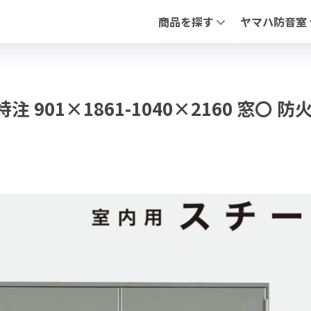
商品を探す
ヤマハ防音室
全ての防音室（新品・中古）
アビテックスシ
中古 防音室
「セフィーネNS
防音ドア
「フリータイプ 
PIANO FLOAT【ピアノ防振ステ
「不燃ユニット
 901×1861-1040×2160 窓〇 防火
防音ドア（木製
調音パネル
よくあるお問合