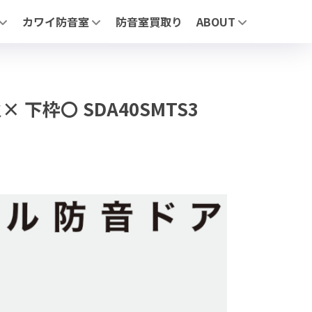
カワイ防音室
防音室買取り
ABOUT
リーズについて
「ナサール」| ユニットタイプ防音室
MIKI MUSIC DESIGN+
」 | ユニットタイプ防音室
「サイエンス ナサール (業務用)」 | 医療・研究・産業用 不燃仕
展示施設
AFE」| 自由設計防音室
よくあるお問合せ
お問合わせ
ージ】
（業務用）」医療・研究・産業用 不燃仕様モデル
× 下枠〇 SDA40SMTS3
・鉄製・スライド）
せ