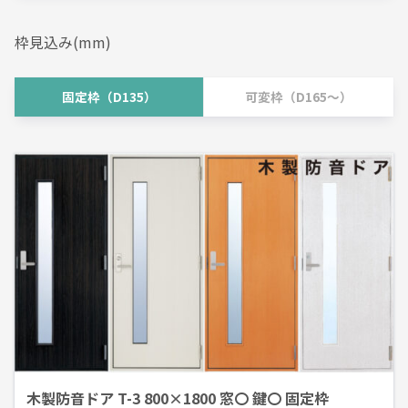
枠見込み(mm)
固定枠（D135）
可変枠（D165～）
木製防音ドア T-3 800×1800 窓〇 鍵〇 固定枠