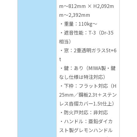
m～812mm × H2,092m
m～2,392mm
・重量：110kg～
・遮音性能：T-3（Dr-35
相当）
・窓：2重透明ガラス5t+6
t
・鍵：あり（MIWA製・鍵
なし仕様は特注対応）
・下枠：フラット対応（H
25mm／鋼板2.3t＋ステン
レス沓摺カバー1.5t仕上）
・防火戸対応：非対応
・ハンドル：亜鉛ダイカ
スト製グレモンハンドル