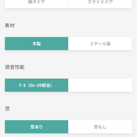
親子ドア
スライドドア
素材
木製
スチール製
遮音性能
T-3（Dr-35相当）
窓
窓あり
窓なし