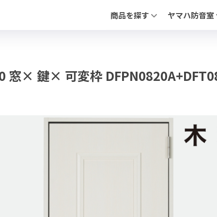
商品を探す
ヤマハ防音室
全ての防音室（新品・中古）
アビテックスシ
中古 防音室
「セフィーネNS
防音ドア
「フリータイプ 
PIANO FLOAT【ピアノ防振ステ
「不燃ユニット
 窓× 鍵× 可変枠 DFPN0820A+DFT082
防音ドア（木製
調音パネル
よくあるお問合