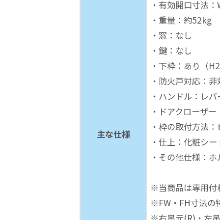
・有効開口寸法：W7
・重量：約52kg
・窓：なし
・鍵：なし
・下枠：あり（H2
・防火戸対応：非
・ハンドル：レバ
・ドアクローザー
・枠の取付方法：
主な仕様
・仕上：化粧シート貼
・その他仕様：ホ
※当商品は専用付
※FW・FH寸法
※右吊元(R)・左