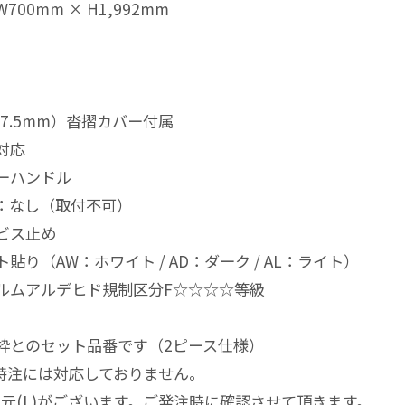
00mm × H1,992mm
7.5mm）沓摺カバー付属
対応
ーハンドル
：なし（取付不可）
ビス止め
り（AW：ホワイト / AD：ダーク / AL：ライト）
ルムアルデヒド規制区分F☆☆☆☆等級
枠とのセット品番です（2ピース仕様）
の特注には対応しておりません。
吊元(L)がございます。ご発注時に確認させて頂きます。