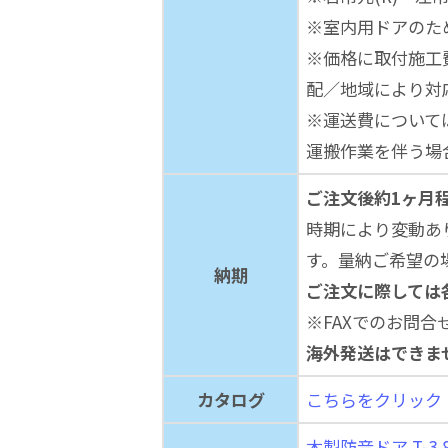
※室内用ドアのた
※価格に取付施工
配／地域により対
※運送費について
運搬作業を伴う場
ご注文後約1ヶ月
時期により変動あ
す。量納ご希望の
納期
ご注文に際しては
※FAXでのお問合
海外発送はできません。No
カタログ
こちらをクリック
木製防音ドア T-3 8