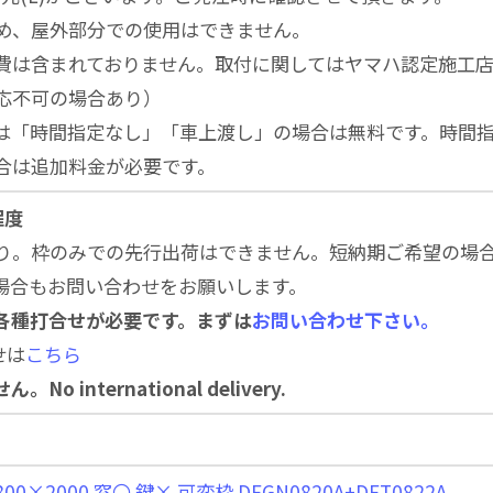
め、屋外部分での使用はできません。
費は含まれておりません。取付に関してはヤマハ認定施工
応不可の場合あり）
は「時間指定なし」「車上渡し」の場合は無料です。時間
合は追加料金が必要です。
程度
り。枠のみでの先行出荷はできません。短納期ご希望の場
場合もお問い合わせをお願いします。
各種打合せが必要です。まずは
お問い合わせ下さい。
せは
こちら
 international delivery.
00×2000 窓〇 鍵× 可変枠 DFGN0820A+DFT0822A