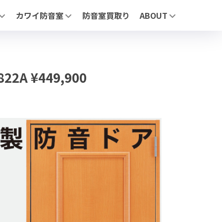
カワイ防音室
防音室買取り
ABOUT
リーズについて
「ナサール」| ユニットタイプ防音室
MIKI MUSIC DESIGN+
」 | ユニットタイプ防音室
「サイエンス ナサール (業務用)」 | 医療・研究・産業用 不燃仕
展示施設
AFE」| 自由設計防音室
よくあるお問合せ
お問合わせ
ージ】
（業務用）」医療・研究・産業用 不燃仕様モデル
2A ¥449,900
・鉄製・スライド）
せ