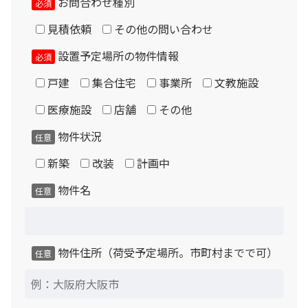
お問合わせ種別
必須
見積依頼
その他の問い合わせ
設置予定場所の物件情報
必須
戸建
集合住宅
事業所
文教施設
医療施設
店舗
その他
物件状況
任意
新築
改装
計画中
物件名
任意
物件住所（荷受予定場所。市町村までで可）
任意