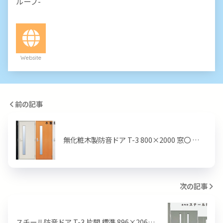
ループ-
Website
前の記事
無化粧木製防音ドア T-3 800×2000 窓〇 …
次の記事
スチール防音ドア T-3 片開 標準 896×206…