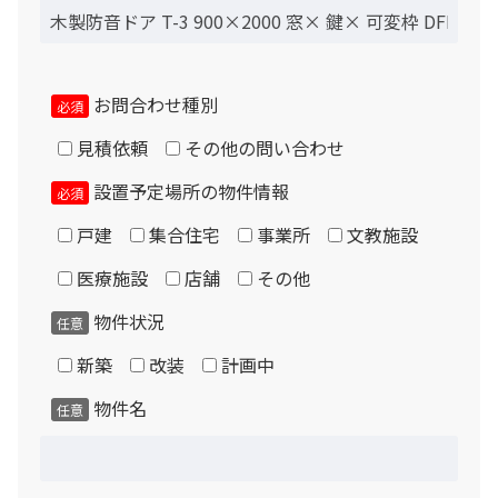
お問合わせ種別
必須
見積依頼
その他の問い合わせ
設置予定場所の物件情報
必須
戸建
集合住宅
事業所
文教施設
医療施設
店舗
その他
物件状況
任意
新築
改装
計画中
物件名
任意