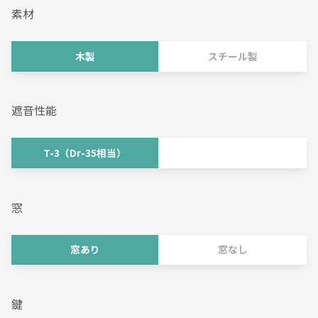
素材
木製
スチール製
遮音性能
T-3（Dr-35相当）
窓
窓あり
窓なし
鍵