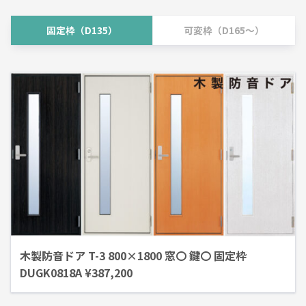
固定枠（D135）
可変枠（D165～）
木製防音ドア T-3 800×1800 窓〇 鍵〇 固定枠
DUGK0818A ¥387,200